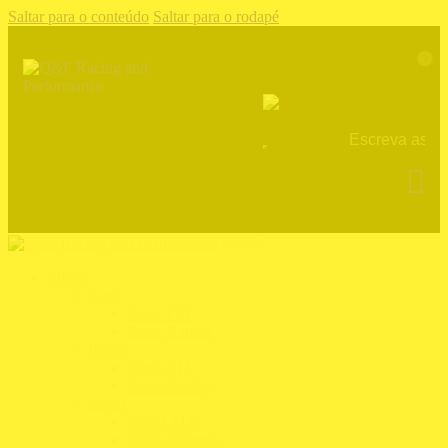
Saltar para o conteúdo
Saltar para o rodapé
0
Fechar
Piloto
Fatos
Fatos FIA
Fatos Karting
Botas
Botas FIA
Botas Karting
Luvas
Luvas FIA
Luvas Karting