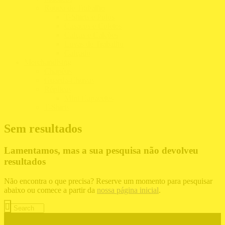
Roupa de Trabalho
T-Shirts e Polos
Casacos e Coletes
Calças e Calções
Luvas de Trabalho
Calçado
Merchandising
Chapéus
Guarda-Chuvas
Réplicas
Mini Capacetes
T-Shirts
Sem resultados
Lamentamos, mas a sua pesquisa não devolveu
resultados
Não encontra o que precisa? Reserve um momento para pesquisar
abaixo ou comece a partir da
nossa página inicial
.