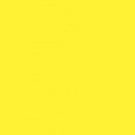
Mochilas
Malas de Viagem
Sistemas de Refrigeração
Refrigeração Capacetes
Refrigeração Corporal
Relógios de Cronometragem
Veículo
Baquets e Acessórios
Baquets FIA
Baterias
Cintos e Acessórios
Cintos FIA
Depósitos de Combustível
Espaçadores
Filtros
Filtros de Ar Motor
Filtros de Habitáculo
Sistemas de Admissão
Jantes
Jantes Veículos de Estrada
Jantes Competição
Luzes
Luzes LED
Kits de Luzes
Acessórios para Luzes