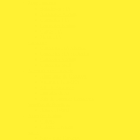
Roupa Interior
Balaclavas FIA
Balaclavas Karting
Camisolas FIA
Camisolas Karting
Calças FIA
Meias FIA
Capacetes
Capacetes FIA Abertos
Capacetes FIA Fechados
Capacetes Karting
Capacetes Snell
Acessórios p/ Capacete
Almofadas de Capacete
Viseiras e Tear-Offs
Kits de Parafusos
Entradas de Ar
Kits de Limpeza Capacetes
Sistemas de Retenção
Hans e Hybrid
Proteções Karting
Coletes
Colares cervicais
Sacos
Sacos para Capacete