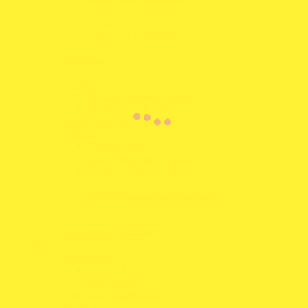
Ligadores e Acessórios
Adaptadores
Ligadores Hidráulicos
Tubagens e Acessórios
Suspensão
Molas de Rebaixamento
Travagem
Discos e Pistas de Travão
Pastilhas de Travão
Otimizadores de Condução
Volantes
Volantes FIA
Acessórios para Volantes
Sistemas Quick Release
Óleos
Óleos de caixa de velocidades
Óleos de Motor
Óleos de Travões
Parafusos de Segurança
Box & Garagem
Ferramentas
Aperto Rápido
Manómetros
Limpeza e detalhe Auto
Macacos