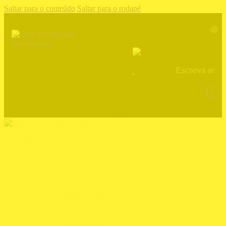
Saltar para o conteúdo
Saltar para o rodapé
0
Fechar
Piloto
Fatos
Fatos FIA
Fatos Karting
Botas
Botas FIA
Botas Karting
Luvas
Luvas FIA
Luvas Karting