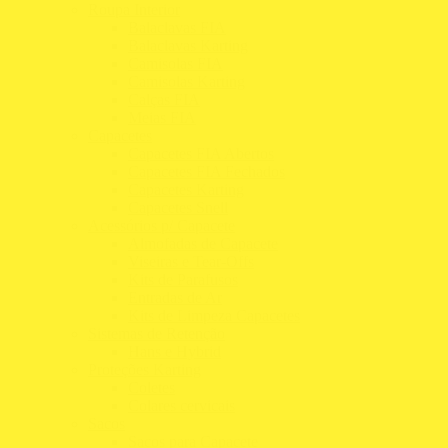
Roupa Interior
Balaclavas FIA
Balaclavas Karting
Camisolas FIA
Camisolas Karting
Calças FIA
Meias FIA
Capacetes
Capacetes FIA Abertos
Capacetes FIA Fechados
Capacetes Karting
Capacetes Snell
Acessórios p/ Capacete
Almofadas de Capacete
Viseiras e Tear-Offs
Kits de Parafusos
Entradas de Ar
Kits de Limpeza Capacetes
Sistemas de Retenção
Hans e Hybrid
Proteções Karting
Coletes
Colares cervicais
Sacos
Sacos para Capacete