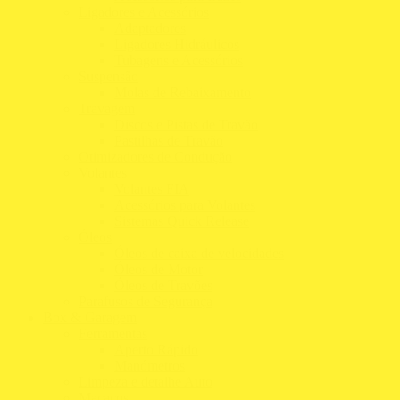
Ligadores e Acessórios
Adaptadores
Ligadores Hidráulicos
Tubagens e Acessórios
Suspensão
Molas de Rebaixamento
Travagem
Discos e Pistas de Travão
Pastilhas de Travão
Otimizadores de Condução
Volantes
Volantes FIA
Acessórios para Volantes
Sistemas Quick Release
Óleos
Óleos de caixa de velocidades
Óleos de Motor
Óleos de Travões
Parafusos de Segurança
Box & Garagem
Ferramentas
Aperto Rápido
Manómetros
Limpeza e detalhe Auto
Macacos