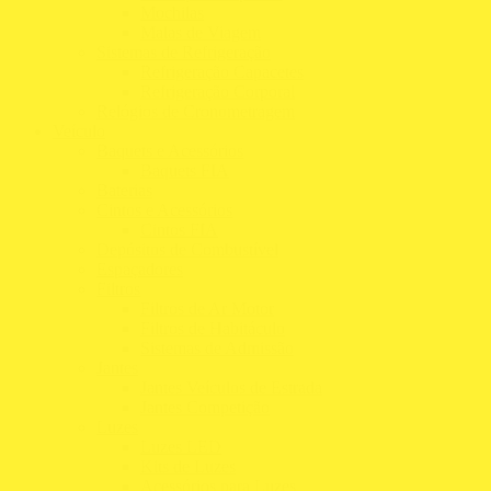
Mochilas
Malas de Viagem
Sistemas de Refrigeração
Refrigeração Capacetes
Refrigeração Corporal
Relógios de Cronometragem
Veículo
Baquets e Acessórios
Baquets FIA
Baterias
Cintos e Acessórios
Cintos FIA
Depósitos de Combustível
Espaçadores
Filtros
Filtros de Ar Motor
Filtros de Habitáculo
Sistemas de Admissão
Jantes
Jantes Veículos de Estrada
Jantes Competição
Luzes
Luzes LED
Kits de Luzes
Acessórios para Luzes