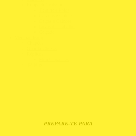
Roupa de Trabalho
T-Shirts e Polos
Casacos e Coletes
Calças e Calções
Luvas de Trabalho
Calçado
Merchandising
Chapéus
Guarda-Chuvas
Réplicas
Mini Capacetes
T-Shirts
PREPARE-TE PARA