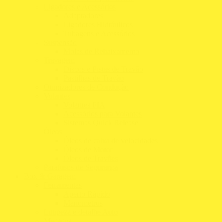
Ligadores e Acessórios
Adaptadores
Ligadores Hidráulicos
Tubagens e Acessórios
Suspensão
Molas de Rebaixamento
Travagem
Discos e Pistas de Travão
Pastilhas de Travão
Otimizadores de Condução
Volantes
Volantes FIA
Acessórios para Volantes
Sistemas Quick Release
Óleos
Óleos de caixa de velocidades
Óleos de Motor
Óleos de Travões
Parafusos de Segurança
Box & Garagem
Ferramentas
Aperto Rápido
Manómetros
Limpeza e detalhe Auto
Macacos