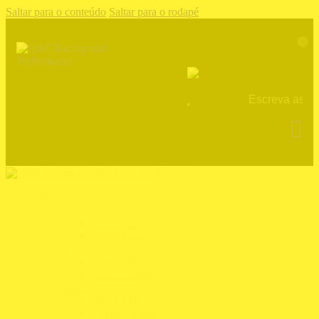
Saltar para o conteúdo
Saltar para o rodapé
0
Fechar
Piloto
Fatos
Fatos FIA
Fatos Karting
Botas
Botas FIA
Botas Karting
Luvas
Luvas FIA
Luvas Karting