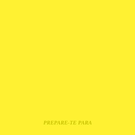
Roupa de Trabalho
T-Shirts e Polos
Casacos e Coletes
Calças e Calções
Luvas de Trabalho
Calçado
Merchandising
Chapéus
Guarda-Chuvas
Réplicas
Mini Capacetes
T-Shirts
PREPARE-TE PARA