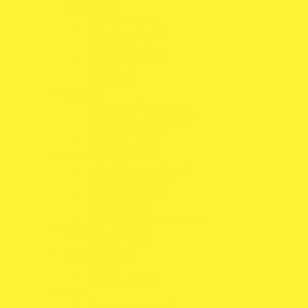
Roupa Interior
Balaclavas FIA
Balaclavas Karting
Camisolas FIA
Camisolas Karting
Calças FIA
Meias FIA
Capacetes
Capacetes FIA Abertos
Capacetes FIA Fechados
Capacetes Karting
Capacetes Snell
Acessórios p/ Capacete
Almofadas de Capacete
Viseiras e Tear-Offs
Kits de Parafusos
Entradas de Ar
Kits de Limpeza Capacetes
Sistemas de Retenção
Hans e Hybrid
Proteções Karting
Coletes
Colares cervicais
Sacos
Sacos para Capacete