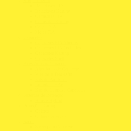
Roupa Interior
Balaclavas FIA
Balaclavas Karting
Camisolas FIA
Camisolas Karting
Calças FIA
Meias FIA
Capacetes
Capacetes FIA Abertos
Capacetes FIA Fechados
Capacetes Karting
Capacetes Snell
Acessórios p/ Capacete
Almofadas de Capacete
Viseiras e Tear-Offs
Kits de Parafusos
Entradas de Ar
Kits de Limpeza Capacetes
Sistemas de Retenção
Hans e Hybrid
Proteções Karting
Coletes
Colares cervicais
Sacos
Sacos para Capacete