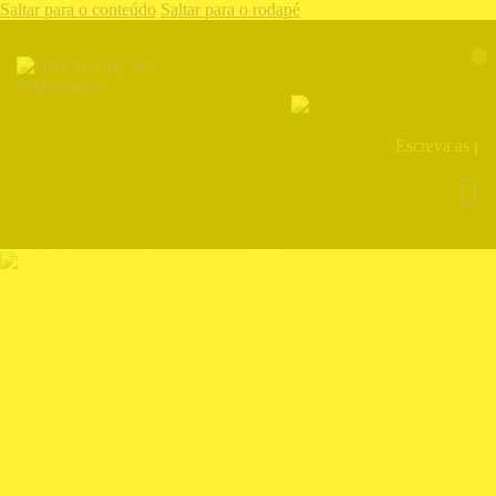
Saltar para o conteúdo
Saltar para o rodapé
0
Fechar
Piloto
Fatos
Fatos FIA
Fatos Karting
Botas
Botas FIA
Botas Karting
Luvas
Luvas FIA
Luvas Karting