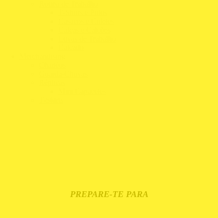
Roupa de Trabalho
T-Shirts e Polos
Casacos e Coletes
Calças e Calções
Luvas de Trabalho
Calçado
Merchandising
Chapéus
Guarda-Chuvas
Réplicas
Mini Capacetes
T-Shirts
PREPARE-TE PARA