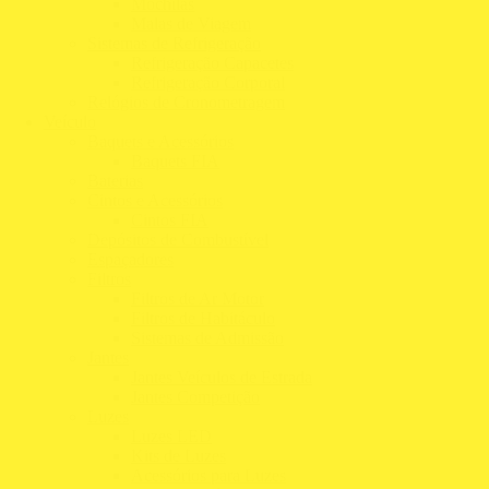
Mochilas
Malas de Viagem
Sistemas de Refrigeração
Refrigeração Capacetes
Refrigeração Corporal
Relógios de Cronometragem
Veículo
Baquets e Acessórios
Baquets FIA
Baterias
Cintos e Acessórios
Cintos FIA
Depósitos de Combustível
Espaçadores
Filtros
Filtros de Ar Motor
Filtros de Habitáculo
Sistemas de Admissão
Jantes
Jantes Veículos de Estrada
Jantes Competição
Luzes
Luzes LED
Kits de Luzes
Acessórios para Luzes