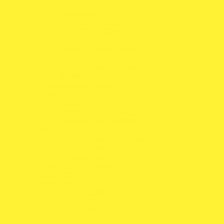
Ligadores e Acessórios
Adaptadores
Ligadores Hidráulicos
Tubagens e Acessórios
Suspensão
Molas de Rebaixamento
Travagem
Discos e Pistas de Travão
Pastilhas de Travão
Otimizadores de Condução
Volantes
Volantes FIA
Acessórios para Volantes
Sistemas Quick Release
Óleos
Óleos de caixa de velocidades
Óleos de Motor
Óleos de Travões
Parafusos de Segurança
Box & Garagem
Ferramentas
Aperto Rápido
Manómetros
Limpeza e detalhe Auto
Macacos