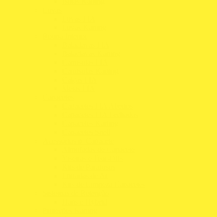
Botas Karting
Luvas
Luvas FIA
Luvas Karting
Roupa Interior
Balaclavas FIA
Balaclavas Karting
Camisolas FIA
Camisolas Karting
Calças FIA
Meias FIA
Capacetes
Capacetes FIA Abertos
Capacetes FIA Fechados
Capacetes Karting
Capacetes Snell
Acessórios p/ Capacete
Almofadas de Capacete
Viseiras e Tear-Offs
Kits de Parafusos
Entradas de Ar
Kits de Limpeza Capacetes
Sistemas de Retenção
Hans e Hybrid
Proteções Karting