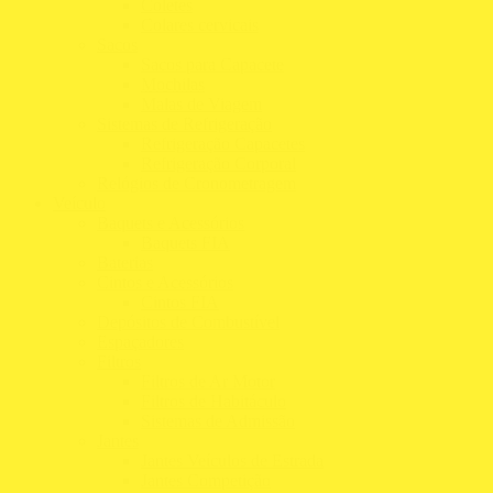
Coletes
Colares cervicais
Sacos
Sacos para Capacete
Mochilas
Malas de Viagem
Sistemas de Refrigeração
Refrigeração Capacetes
Refrigeração Corporal
Relógios de Cronometragem
Veículo
Baquets e Acessórios
Baquets FIA
Baterias
Cintos e Acessórios
Cintos FIA
Depósitos de Combustível
Espaçadores
Filtros
Filtros de Ar Motor
Filtros de Habitáculo
Sistemas de Admissão
Jantes
Jantes Veículos de Estrada
Jantes Competição