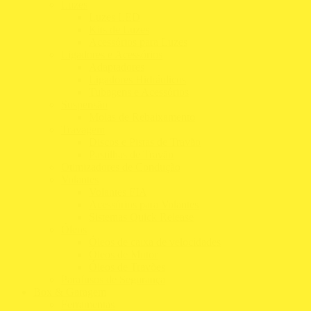
Luzes
Luzes LED
Kits de Luzes
Acessórios para Luzes
Ligadores e Acessórios
Adaptadores
Ligadores Hidráulicos
Tubagens e Acessórios
Suspensão
Molas de Rebaixamento
Travagem
Discos e Pistas de Travão
Pastilhas de Travão
Otimizadores de Condução
Volantes
Volantes FIA
Acessórios para Volantes
Sistemas Quick Release
Óleos
Óleos de caixa de velocidades
Óleos de Motor
Óleos de Travões
Parafusos de Segurança
Box & Garagem
Ferramentas