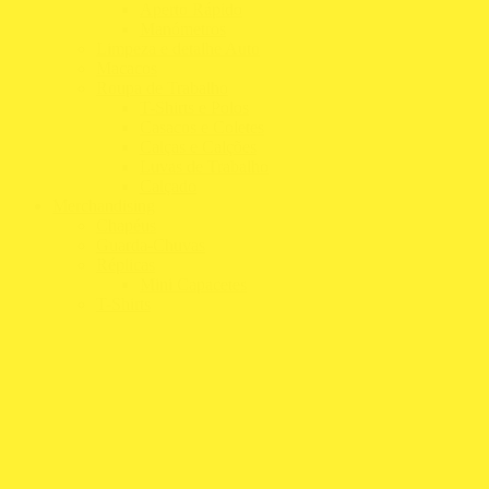
Aperto Rápido
Manómetros
Limpeza e detalhe Auto
Macacos
Roupa de Trabalho
T-Shirts e Polos
Casacos e Coletes
Calças e Calções
Luvas de Trabalho
Calçado
Merchandising
Chapéus
Guarda-Chuvas
Réplicas
Mini Capacetes
T-Shirts