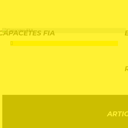
CAPACETES FIA
ARTI