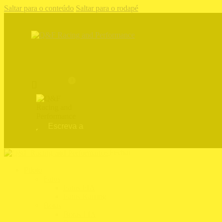
Saltar para o conteúdo
Saltar para o rodapé
0
Fechar
Piloto
Fatos
Fatos FIA
Fatos Karting
Botas
Botas FIA