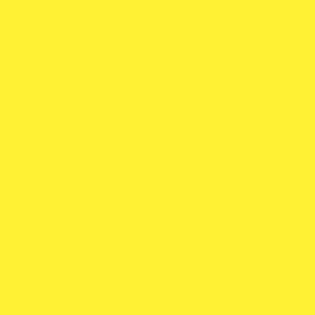
Ligadores e Acessórios
Adaptadores
Ligadores Hidráulicos
Tubagens e Acessórios
Suspensão
Molas de Rebaixamento
Travagem
Discos e Pistas de Travão
Pastilhas de Travão
Otimizadores de Condução
Volantes
Volantes FIA
Acessórios para Volantes
Sistemas Quick Release
Óleos
Óleos de caixa de velocidades
Óleos de Motor
Óleos de Travões
Parafusos de Segurança
Box & Garagem
Ferramentas
Aperto Rápido
Manómetros
Limpeza e detalhe Auto
Macacos