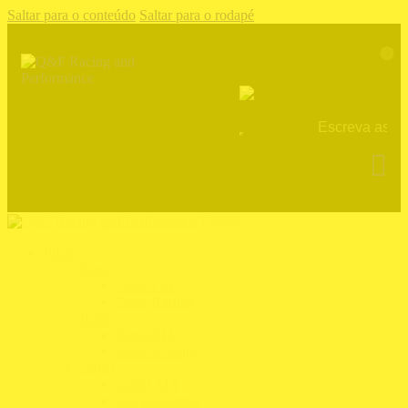
Saltar para o conteúdo
Saltar para o rodapé
0
Fechar
Piloto
Fatos
Fatos FIA
Fatos Karting
Botas
Botas FIA
Botas Karting
Luvas
Luvas FIA
Luvas Karting