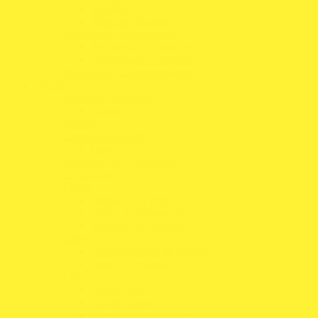
Mochilas
Malas de Viagem
Sistemas de Refrigeração
Refrigeração Capacetes
Refrigeração Corporal
Relógios de Cronometragem
Veículo
Baquets e Acessórios
Baquets FIA
Baterias
Cintos e Acessórios
Cintos FIA
Depósitos de Combustível
Espaçadores
Filtros
Filtros de Ar Motor
Filtros de Habitáculo
Sistemas de Admissão
Jantes
Jantes Veículos de Estrada
Jantes Competição
Luzes
Luzes LED
Kits de Luzes
Acessórios para Luzes