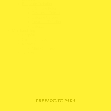
Roupa de Trabalho
T-Shirts e Polos
Casacos e Coletes
Calças e Calções
Luvas de Trabalho
Calçado
Merchandising
Chapéus
Guarda-Chuvas
Réplicas
Mini Capacetes
T-Shirts
PREPARE-TE PARA