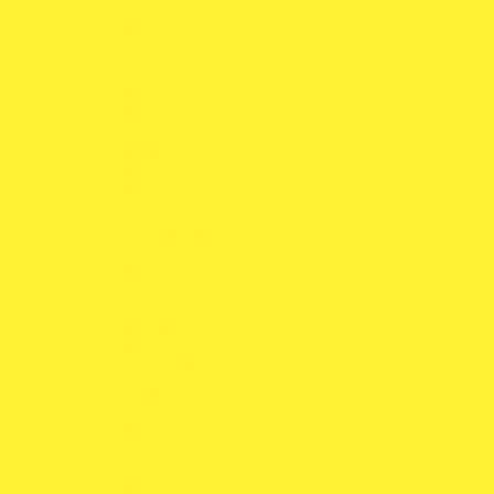
Roupa Interior
Balaclavas FIA
Balaclavas Karting
Camisolas FIA
Camisolas Karting
Calças FIA
Meias FIA
Capacetes
Capacetes FIA Abertos
Capacetes FIA Fechados
Capacetes Karting
Capacetes Snell
Acessórios p/ Capacete
Almofadas de Capacete
Viseiras e Tear-Offs
Kits de Parafusos
Entradas de Ar
Kits de Limpeza Capacetes
Sistemas de Retenção
Hans e Hybrid
Proteções Karting
Coletes
Colares cervicais
Sacos
Sacos para Capacete