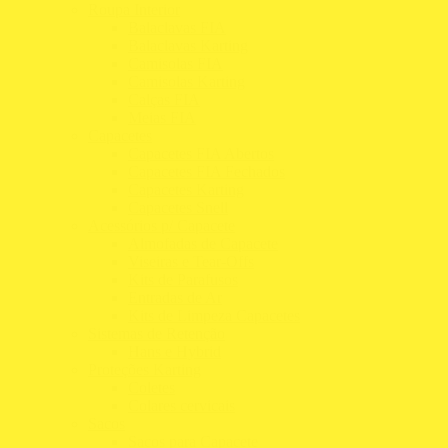
Roupa Interior
Balaclavas FIA
Balaclavas Karting
Camisolas FIA
Camisolas Karting
Calças FIA
Meias FIA
Capacetes
Capacetes FIA Abertos
Capacetes FIA Fechados
Capacetes Karting
Capacetes Snell
Acessórios p/ Capacete
Almofadas de Capacete
Viseiras e Tear-Offs
Kits de Parafusos
Entradas de Ar
Kits de Limpeza Capacetes
Sistemas de Retenção
Hans e Hybrid
Proteções Karting
Coletes
Colares cervicais
Sacos
Sacos para Capacete