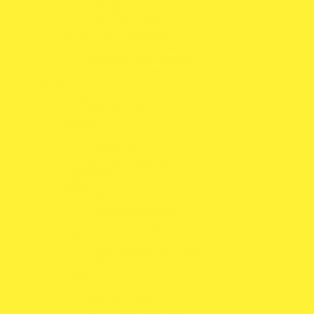
Mochilas
Malas de Viagem
Sistemas de Refrigeração
Refrigeração Capacetes
Refrigeração Corporal
Relógios de Cronometragem
Veículo
Baquets e Acessórios
Baquets FIA
Baterias
Cintos e Acessórios
Cintos FIA
Depósitos de Combustível
Espaçadores
Filtros
Filtros de Ar Motor
Filtros de Habitáculo
Sistemas de Admissão
Jantes
Jantes Veículos de Estrada
Jantes Competição
Luzes
Luzes LED
Kits de Luzes
Acessórios para Luzes