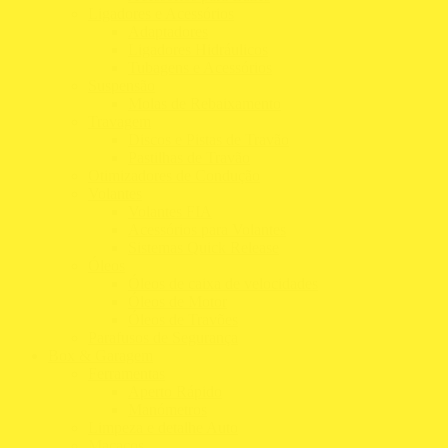
Ligadores e Acessórios
Adaptadores
Ligadores Hidráulicos
Tubagens e Acessórios
Suspensão
Molas de Rebaixamento
Travagem
Discos e Pistas de Travão
Pastilhas de Travão
Otimizadores de Condução
Volantes
Volantes FIA
Acessórios para Volantes
Sistemas Quick Release
Óleos
Óleos de caixa de velocidades
Óleos de Motor
Óleos de Travões
Parafusos de Segurança
Box & Garagem
Ferramentas
Aperto Rápido
Manómetros
Limpeza e detalhe Auto
Macacos