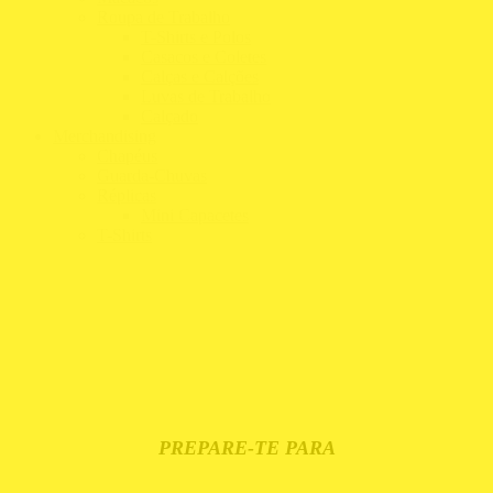
Roupa de Trabalho
T-Shirts e Polos
Casacos e Coletes
Calças e Calções
Luvas de Trabalho
Calçado
Merchandising
Chapéus
Guarda-Chuvas
Réplicas
Mini Capacetes
T-Shirts
PREPARE-TE PARA