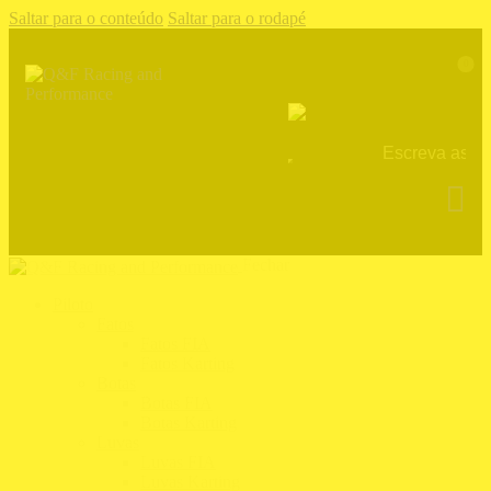
Saltar para o conteúdo
Saltar para o rodapé
0
Fechar
Piloto
Fatos
Fatos FIA
Fatos Karting
Botas
Botas FIA
Botas Karting
Luvas
Luvas FIA
Luvas Karting