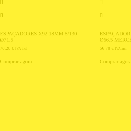
ESPAÇADORES X92 18MM 5/130
ESPAÇADORE
Ø71.5
Ø66.5 MERC
70,28
€
66,78
€
IVA incl.
IVA incl.
Comprar agora
Comprar agor