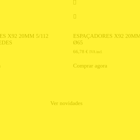
S X92 20MM 5/112
ESPAÇADORES X92 20MM 
EDES
Ø65
66,78
€
IVA incl.
a
Comprar agora
Ver novidades