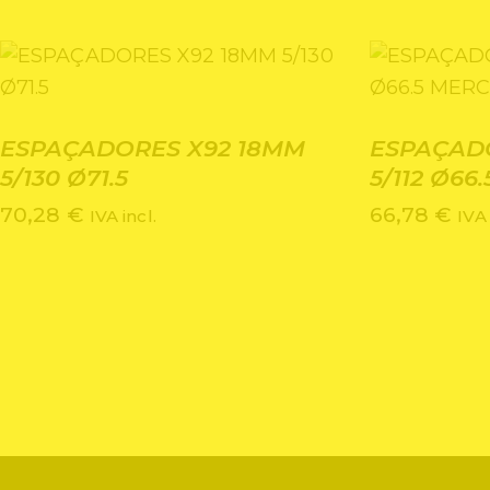
ESPAÇADORES X92 18MM
ESPAÇAD
5/130 Ø71.5
5/112 Ø66
70,28
€
66,78
€
IVA incl.
IVA 