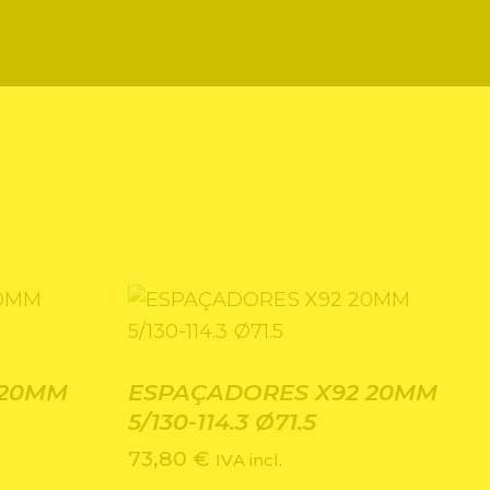
 20MM
ESPAÇADORES X92 20MM
5/130-114.3 Ø71.5
73,80
€
IVA incl.