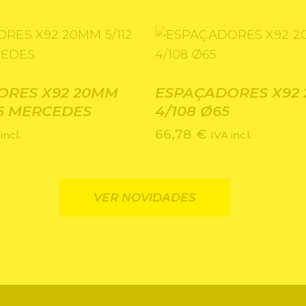
ORES X92 20MM
ESPAÇADORES X92
.5 MERCEDES
4/108 Ø65
66,78
€
incl.
IVA incl.
VER NOVIDADES