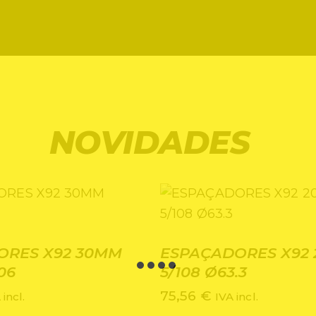
NOVIDADES
ORES X92 30MM
ESPAÇADORES X92
06
5/108 Ø63.3
75,56
€
 incl.
IVA incl.