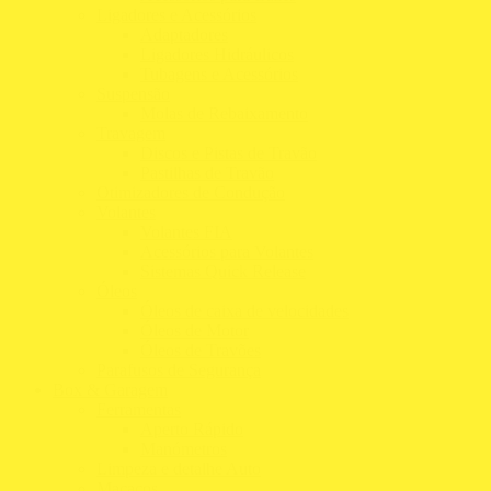
Ligadores e Acessórios
Adaptadores
Ligadores Hidráulicos
Tubagens e Acessórios
Suspensão
Molas de Rebaixamento
Travagem
Discos e Pistas de Travão
Pastilhas de Travão
Otimizadores de Condução
Volantes
Volantes FIA
Acessórios para Volantes
Sistemas Quick Release
Óleos
Óleos de caixa de velocidades
Óleos de Motor
Óleos de Travões
Parafusos de Segurança
Box & Garagem
Ferramentas
Aperto Rápido
Manómetros
Limpeza e detalhe Auto
Macacos