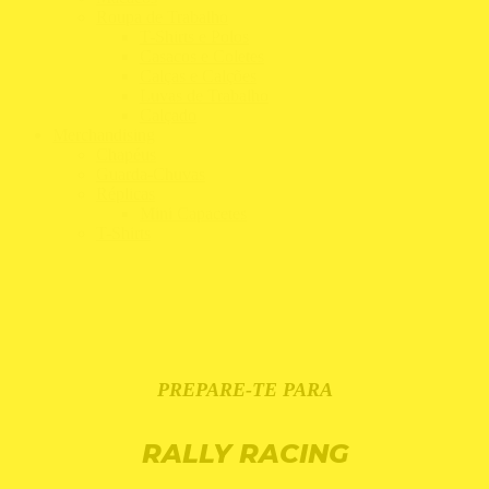
Roupa de Trabalho
T-Shirts e Polos
Casacos e Coletes
Calças e Calções
Luvas de Trabalho
Calçado
Merchandising
Chapéus
Guarda-Chuvas
Réplicas
Mini Capacetes
T-Shirts
PREPARE-TE PARA
RALLY RACING