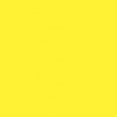
Mochilas
Malas de Viagem
Sistemas de Refrigeração
Refrigeração Capacetes
Refrigeração Corporal
Relógios de Cronometragem
Veículo
Baquets e Acessórios
Baquets FIA
Baterias
Cintos e Acessórios
Cintos FIA
Depósitos de Combustível
Espaçadores
Filtros
Filtros de Ar Motor
Filtros de Habitáculo
Sistemas de Admissão
Jantes
Jantes Veículos de Estrada
Jantes Competição
Luzes
Luzes LED
Kits de Luzes
Acessórios para Luzes