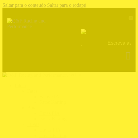
Saltar para o conteúdo
Saltar para o rodapé
0
Fechar
Piloto
Fatos
Fatos FIA
Fatos Karting
Botas
Botas FIA
Botas Karting
Luvas
Luvas FIA
Luvas Karting