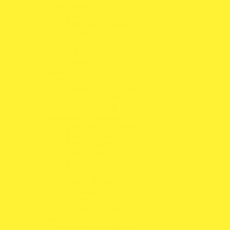
Roupa Interior
Balaclavas FIA
Balaclavas Karting
Camisolas FIA
Camisolas Karting
Calças FIA
Meias FIA
Capacetes
Capacetes FIA Abertos
Capacetes FIA Fechados
Capacetes Karting
Capacetes Snell
Acessórios p/ Capacete
Almofadas de Capacete
Viseiras e Tear-Offs
Kits de Parafusos
Entradas de Ar
Kits de Limpeza Capacetes
Sistemas de Retenção
Hans e Hybrid
Proteções Karting
Coletes
Colares cervicais
Sacos
Sacos para Capacete