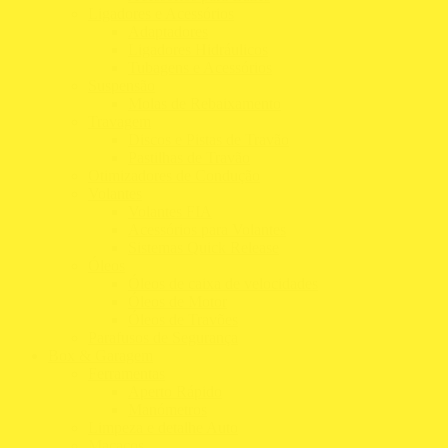
Ligadores e Acessórios
Adaptadores
Ligadores Hidráulicos
Tubagens e Acessórios
Suspensão
Molas de Rebaixamento
Travagem
Discos e Pistas de Travão
Pastilhas de Travão
Otimizadores de Condução
Volantes
Volantes FIA
Acessórios para Volantes
Sistemas Quick Release
Óleos
Óleos de caixa de velocidades
Óleos de Motor
Óleos de Travões
Parafusos de Segurança
Box & Garagem
Ferramentas
Aperto Rápido
Manómetros
Limpeza e detalhe Auto
Macacos