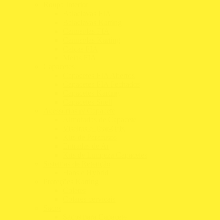
Roupa Interior
Balaclavas FIA
Balaclavas Karting
Camisolas FIA
Camisolas Karting
Calças FIA
Meias FIA
Capacetes
Capacetes FIA Abertos
Capacetes FIA Fechados
Capacetes Karting
Capacetes Snell
Acessórios p/ Capacete
Almofadas de Capacete
Viseiras e Tear-Offs
Kits de Parafusos
Entradas de Ar
Kits de Limpeza Capacetes
Sistemas de Retenção
Hans e Hybrid
Proteções Karting
Coletes
Colares cervicais
Sacos
Sacos para Capacete