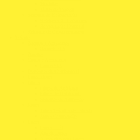
Mochilas
Malas de Viagem
Sistemas de Refrigeração
Refrigeração Capacetes
Refrigeração Corporal
Relógios de Cronometragem
Veículo
Baquets e Acessórios
Baquets FIA
Baterias
Cintos e Acessórios
Cintos FIA
Depósitos de Combustível
Espaçadores
Filtros
Filtros de Ar Motor
Filtros de Habitáculo
Sistemas de Admissão
Jantes
Jantes Veículos de Estrada
Jantes Competição
Luzes
Luzes LED
Kits de Luzes
Acessórios para Luzes