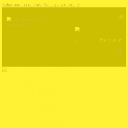
Saltar para o conteúdo
Saltar para o rodapé
0
Fechar
Piloto
Fatos
Fatos FIA
Fatos Karting
Botas
Botas FIA
Botas Karting
Luvas
Luvas FIA
Luvas Karting