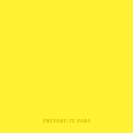
Roupa de Trabalho
T-Shirts e Polos
Casacos e Coletes
Calças e Calções
Luvas de Trabalho
Calçado
Merchandising
Chapéus
Guarda-Chuvas
Réplicas
Mini Capacetes
T-Shirts
PREPARE-TE PARA