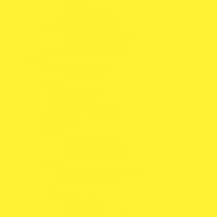
Mochilas
Malas de Viagem
Sistemas de Refrigeração
Refrigeração Capacetes
Refrigeração Corporal
Relógios de Cronometragem
Veículo
Baquets e Acessórios
Baquets FIA
Baterias
Cintos e Acessórios
Cintos FIA
Depósitos de Combustível
Espaçadores
Filtros
Filtros de Ar Motor
Filtros de Habitáculo
Sistemas de Admissão
Jantes
Jantes Veículos de Estrada
Jantes Competição
Luzes
Luzes LED
Kits de Luzes
Acessórios para Luzes