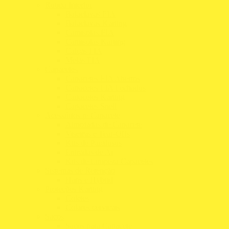
Roupa Interior
Balaclavas FIA
Balaclavas Karting
Camisolas FIA
Camisolas Karting
Calças FIA
Meias FIA
Capacetes
Capacetes FIA Abertos
Capacetes FIA Fechados
Capacetes Karting
Capacetes Snell
Acessórios p/ Capacete
Almofadas de Capacete
Viseiras e Tear-Offs
Kits de Parafusos
Entradas de Ar
Kits de Limpeza Capacetes
Sistemas de Retenção
Hans e Hybrid
Proteções Karting
Coletes
Colares cervicais
Sacos
Sacos para Capacete