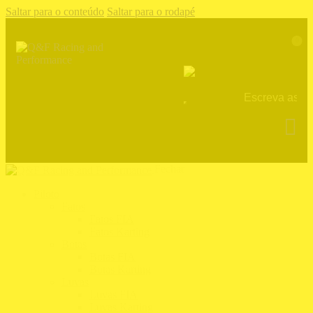
Saltar para o conteúdo
Saltar para o rodapé
0
Fechar
Piloto
Fatos
Fatos FIA
Fatos Karting
Botas
Botas FIA
Botas Karting
Luvas
Luvas FIA
Luvas Karting