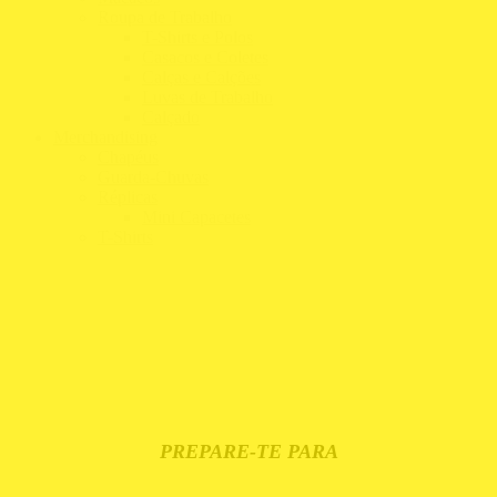
Roupa de Trabalho
T-Shirts e Polos
Casacos e Coletes
Calças e Calções
Luvas de Trabalho
Calçado
Merchandising
Chapéus
Guarda-Chuvas
Réplicas
Mini Capacetes
T-Shirts
PREPARE-TE PARA