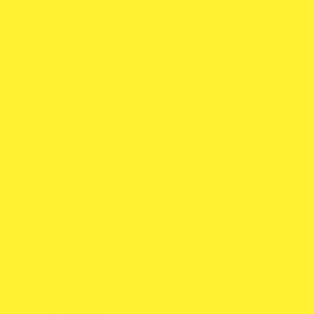
Ligadores e Acessórios
Adaptadores
Ligadores Hidráulicos
Tubagens e Acessórios
Suspensão
Molas de Rebaixamento
Travagem
Discos e Pistas de Travão
Pastilhas de Travão
Otimizadores de Condução
Volantes
Volantes FIA
Acessórios para Volantes
Sistemas Quick Release
Óleos
Óleos de caixa de velocidades
Óleos de Motor
Óleos de Travões
Parafusos de Segurança
Box & Garagem
Ferramentas
Aperto Rápido
Manómetros
Limpeza e detalhe Auto
Macacos