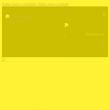
Saltar para o conteúdo
Saltar para o rodapé
0
Fechar
Piloto
Fatos
Fatos FIA
Fatos Karting
Botas
Botas FIA
Botas Karting
Luvas
Luvas FIA
Luvas Karting