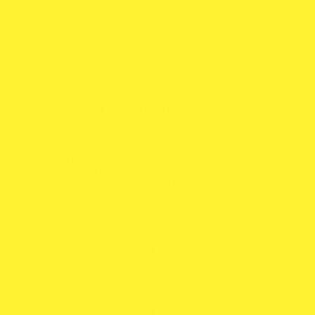
Roupa Interior
Balaclavas FIA
Balaclavas Karting
Camisolas FIA
Camisolas Karting
Calças FIA
Meias FIA
Capacetes
Capacetes FIA Abertos
Capacetes FIA Fechados
Capacetes Karting
Capacetes Snell
Acessórios p/ Capacete
Almofadas de Capacete
Viseiras e Tear-Offs
Kits de Parafusos
Entradas de Ar
Kits de Limpeza Capacetes
Sistemas de Retenção
Hans e Hybrid
Proteções Karting
Coletes
Colares cervicais
Sacos
Sacos para Capacete