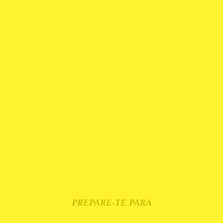
Roupa de Trabalho
T-Shirts e Polos
Casacos e Coletes
Calças e Calções
Luvas de Trabalho
Calçado
Merchandising
Chapéus
Guarda-Chuvas
Réplicas
Mini Capacetes
T-Shirts
PREPARE-TE PARA