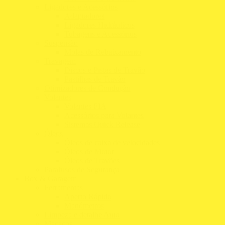
Ligadores e Acessórios
Adaptadores
Ligadores Hidráulicos
Tubagens e Acessórios
Suspensão
Molas de Rebaixamento
Travagem
Discos e Pistas de Travão
Pastilhas de Travão
Otimizadores de Condução
Volantes
Volantes FIA
Acessórios para Volantes
Sistemas Quick Release
Óleos
Óleos de caixa de velocidades
Óleos de Motor
Óleos de Travões
Parafusos de Segurança
Box & Garagem
Ferramentas
Aperto Rápido
Manómetros
Limpeza e detalhe Auto
Macacos