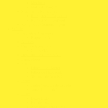
Mochilas
Malas de Viagem
Sistemas de Refrigeração
Refrigeração Capacetes
Refrigeração Corporal
Relógios de Cronometragem
Veículo
Baquets e Acessórios
Baquets FIA
Baterias
Cintos e Acessórios
Cintos FIA
Depósitos de Combustível
Espaçadores
Filtros
Filtros de Ar Motor
Filtros de Habitáculo
Sistemas de Admissão
Jantes
Jantes Veículos de Estrada
Jantes Competição
Luzes
Luzes LED
Kits de Luzes
Acessórios para Luzes