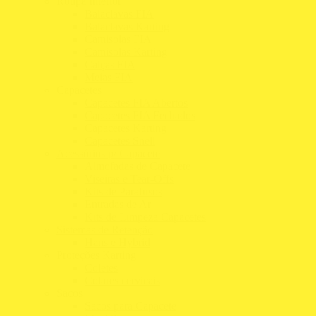
Roupa Interior
Balaclavas FIA
Balaclavas Karting
Camisolas FIA
Camisolas Karting
Calças FIA
Meias FIA
Capacetes
Capacetes FIA Abertos
Capacetes FIA Fechados
Capacetes Karting
Capacetes Snell
Acessórios p/ Capacete
Almofadas de Capacete
Viseiras e Tear-Offs
Kits de Parafusos
Entradas de Ar
Kits de Limpeza Capacetes
Sistemas de Retenção
Hans e Hybrid
Proteções Karting
Coletes
Colares cervicais
Sacos
Sacos para Capacete