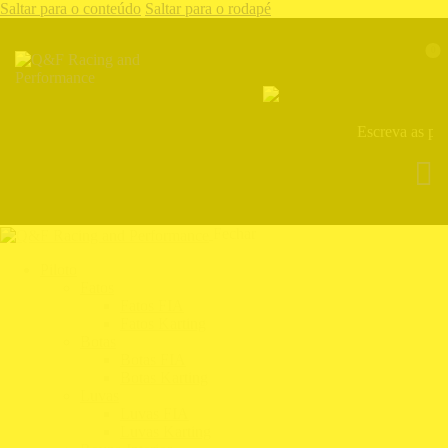
Saltar para o conteúdo
Saltar para o rodapé
0
Fechar
Piloto
Fatos
Fatos FIA
Fatos Karting
Botas
Botas FIA
Botas Karting
Luvas
Luvas FIA
Luvas Karting