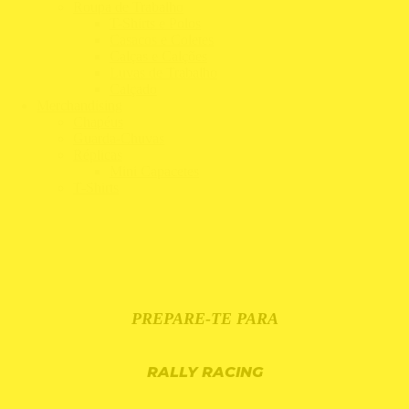
Roupa de Trabalho
T-Shirts e Polos
Casacos e Coletes
Calças e Calções
Luvas de Trabalho
Calçado
Merchandising
Chapéus
Guarda-Chuvas
Réplicas
Mini Capacetes
T-Shirts
PREPARE-TE PARA
RALLY RACING