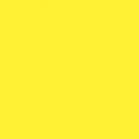
Mochilas
Malas de Viagem
Sistemas de Refrigeração
Refrigeração Capacetes
Refrigeração Corporal
Relógios de Cronometragem
Veículo
Baquets e Acessórios
Baquets FIA
Baterias
Cintos e Acessórios
Cintos FIA
Depósitos de Combustível
Espaçadores
Filtros
Filtros de Ar Motor
Filtros de Habitáculo
Sistemas de Admissão
Jantes
Jantes Veículos de Estrada
Jantes Competição
Luzes
Luzes LED
Kits de Luzes
Acessórios para Luzes