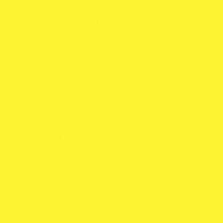
Ligadores e Acessórios
Adaptadores
Ligadores Hidráulicos
Tubagens e Acessórios
Suspensão
Molas de Rebaixamento
Travagem
Discos e Pistas de Travão
Pastilhas de Travão
Otimizadores de Condução
Volantes
Volantes FIA
Acessórios para Volantes
Sistemas Quick Release
Óleos
Óleos de caixa de velocidades
Óleos de Motor
Óleos de Travões
Parafusos de Segurança
Box & Garagem
Ferramentas
Aperto Rápido
Manómetros
Limpeza e detalhe Auto
Macacos