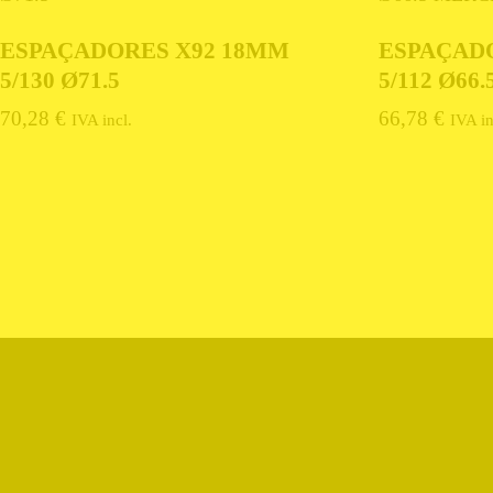
ESPAÇADORES X92 18MM
ESPAÇAD
5/130 Ø71.5
5/112 Ø66
70,28
€
66,78
€
IVA incl.
IVA in