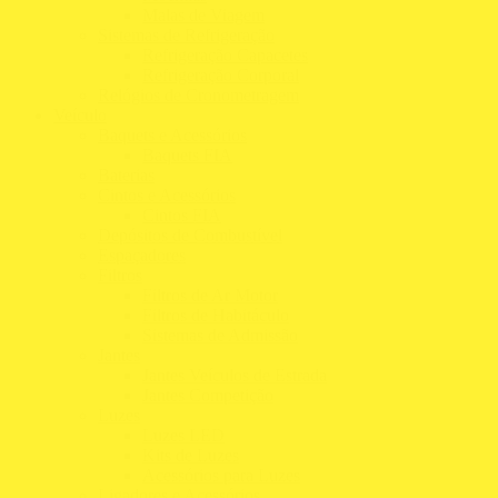
Malas de Viagem
Sistemas de Refrigeração
Refrigeração Capacetes
Refrigeração Corporal
Relógios de Cronometragem
Veículo
Baquets e Acessórios
Baquets FIA
Baterias
Cintos e Acessórios
Cintos FIA
Depósitos de Combustível
Espaçadores
Filtros
Filtros de Ar Motor
Filtros de Habitáculo
Sistemas de Admissão
Jantes
Jantes Veículos de Estrada
Jantes Competição
Luzes
Luzes LED
Kits de Luzes
Acessórios para Luzes
Ligadores e Acessórios