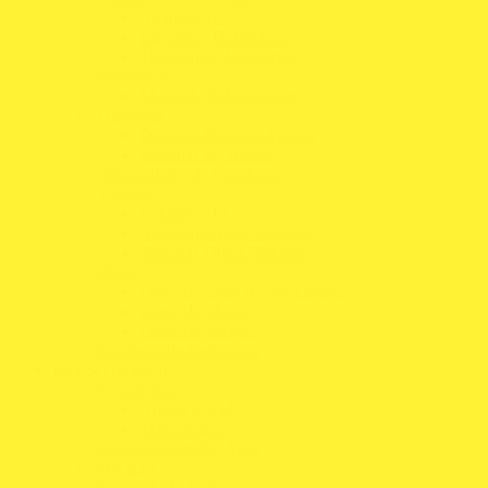
Adaptadores
Ligadores Hidráulicos
Tubagens e Acessórios
Suspensão
Molas de Rebaixamento
Travagem
Discos e Pistas de Travão
Pastilhas de Travão
Otimizadores de Condução
Volantes
Volantes FIA
Acessórios para Volantes
Sistemas Quick Release
Óleos
Óleos de caixa de velocidades
Óleos de Motor
Óleos de Travões
Parafusos de Segurança
Box & Garagem
Ferramentas
Aperto Rápido
Manómetros
Limpeza e detalhe Auto
Macacos
Roupa de Trabalho