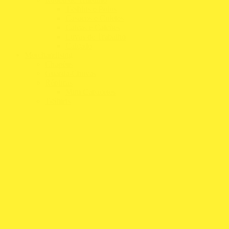
T-Shirts e Polos
Casacos e Coletes
Calças e Calções
Luvas de Trabalho
Calçado
Merchandising
Chapéus
Guarda-Chuvas
Réplicas
Mini Capacetes
T-Shirts