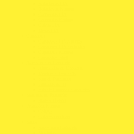
Balaclavas FIA
Balaclavas Karting
Camisolas FIA
Camisolas Karting
Calças FIA
Meias FIA
Capacetes
Capacetes FIA Abertos
Capacetes FIA Fechados
Capacetes Karting
Capacetes Snell
Acessórios p/ Capacete
Almofadas de Capacete
Viseiras e Tear-Offs
Kits de Parafusos
Entradas de Ar
Kits de Limpeza Capacetes
Sistemas de Retenção
Hans e Hybrid
Proteções Karting
Coletes
Colares cervicais
Sacos
Sacos para Capacete
Mochilas