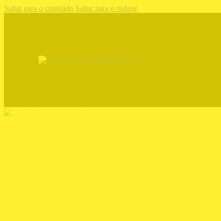
Saltar para o conteúdo
Saltar para o rodapé
Fechar
Piloto
Fatos
Fatos FIA
Fatos Karting
Botas
Botas FIA
Botas Karting
Luvas
Luvas FIA
Luvas Karting
Roupa Interior