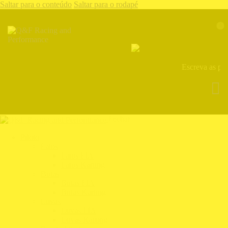
Saltar para o conteúdo
Saltar para o rodapé
0
Fechar
Piloto
Fatos
Fatos FIA
Fatos Karting
Botas
Botas FIA
Botas Karting
Luvas
Luvas FIA
Luvas Karting