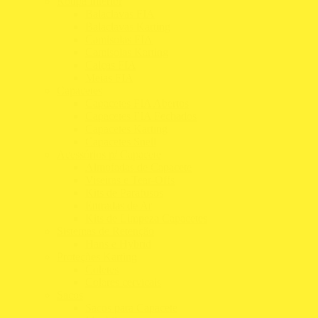
Roupa Interior
Balaclavas FIA
Balaclavas Karting
Camisolas FIA
Camisolas Karting
Calças FIA
Meias FIA
Capacetes
Capacetes FIA Abertos
Capacetes FIA Fechados
Capacetes Karting
Capacetes Snell
Acessórios p/ Capacete
Almofadas de Capacete
Viseiras e Tear-Offs
Kits de Parafusos
Entradas de Ar
Kits de Limpeza Capacetes
Sistemas de Retenção
Hans e Hybrid
Proteções Karting
Coletes
Colares cervicais
Sacos
Sacos para Capacete