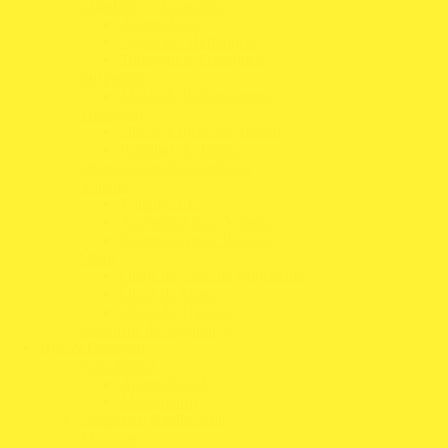
Ligadores e Acessórios
Adaptadores
Ligadores Hidráulicos
Tubagens e Acessórios
Suspensão
Molas de Rebaixamento
Travagem
Discos e Pistas de Travão
Pastilhas de Travão
Otimizadores de Condução
Volantes
Volantes FIA
Acessórios para Volantes
Sistemas Quick Release
Óleos
Óleos de caixa de velocidades
Óleos de Motor
Óleos de Travões
Parafusos de Segurança
Box & Garagem
Ferramentas
Aperto Rápido
Manómetros
Limpeza e detalhe Auto
Macacos