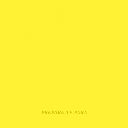
Roupa de Trabalho
T-Shirts e Polos
Casacos e Coletes
Calças e Calções
Luvas de Trabalho
Calçado
Merchandising
Chapéus
Guarda-Chuvas
Réplicas
Mini Capacetes
T-Shirts
PREPARE-TE PARA