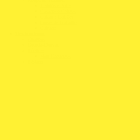
T-Shirts e Polos
Casacos e Coletes
Calças e Calções
Luvas de Trabalho
Calçado
Merchandising
Chapéus
Guarda-Chuvas
Réplicas
Mini Capacetes
T-Shirts