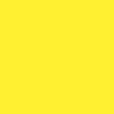
Malas de Viagem
Sistemas de Refrigeração
Refrigeração Capacetes
Refrigeração Corporal
Relógios de Cronometragem
Veículo
Baquets e Acessórios
Baquets FIA
Baterias
Cintos e Acessórios
Cintos FIA
Depósitos de Combustível
Espaçadores
Filtros
Filtros de Ar Motor
Filtros de Habitáculo
Sistemas de Admissão
Jantes
Jantes Veículos de Estrada
Jantes Competição
Luzes
Luzes LED
Kits de Luzes
Acessórios para Luzes
Ligadores e Acessórios