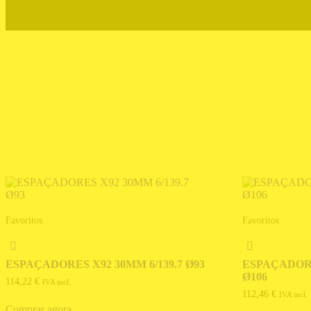
Favoritos
Favoritos
ESPAÇADORES X92 30MM 6/139.7 Ø93
ESPAÇADORE
Ø106
114,22
€
IVA incl.
112,46
€
IVA incl.
Comprar agora