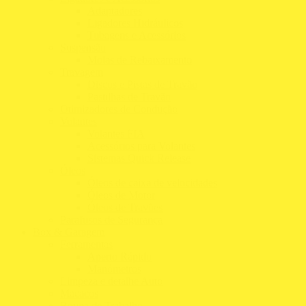
Adaptadores
Ligadores Hidráulicos
Tubagens e Acessórios
Suspensão
Molas de Rebaixamento
Travagem
Discos e Pistas de Travão
Pastilhas de Travão
Otimizadores de Condução
Volantes
Volantes FIA
Acessórios para Volantes
Sistemas Quick Release
Óleos
Óleos de caixa de velocidades
Óleos de Motor
Óleos de Travões
Parafusos de Segurança
Box & Garagem
Ferramentas
Aperto Rápido
Manómetros
Limpeza e detalhe Auto
Macacos
Roupa de Trabalho