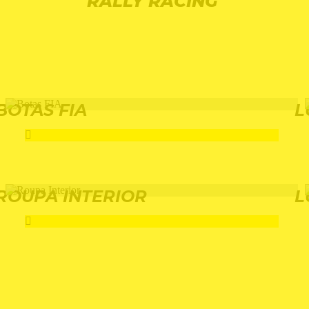
RALLY RACING
BOTAS FIA
L
ROUPA INTERIOR
L