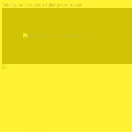
Saltar para o conteúdo
Saltar para o rodapé
Fechar
Piloto
Fatos
Fatos FIA
Fatos Karting
Botas
Botas FIA
Botas Karting
Luvas
Luvas FIA
Luvas Karting
Roupa Interior