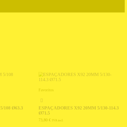
Favoritos
/108 Ø63.3
ESPAÇADORES X92 20MM 5/130-114.3
Ø71.5
73,80
€
IVA incl.