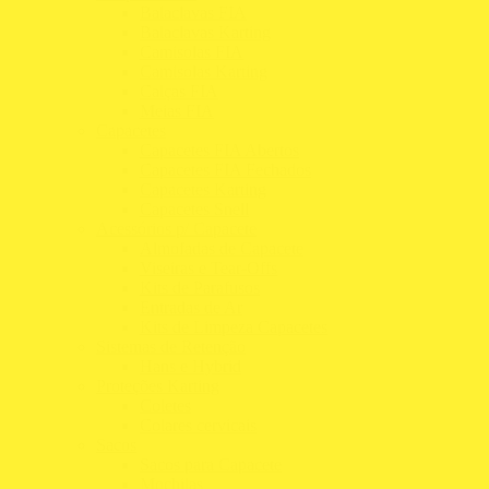
Balaclavas FIA
Balaclavas Karting
Camisolas FIA
Camisolas Karting
Calças FIA
Meias FIA
Capacetes
Capacetes FIA Abertos
Capacetes FIA Fechados
Capacetes Karting
Capacetes Snell
Acessórios p/ Capacete
Almofadas de Capacete
Viseiras e Tear-Offs
Kits de Parafusos
Entradas de Ar
Kits de Limpeza Capacetes
Sistemas de Retenção
Hans e Hybrid
Proteções Karting
Coletes
Colares cervicais
Sacos
Sacos para Capacete
Mochilas