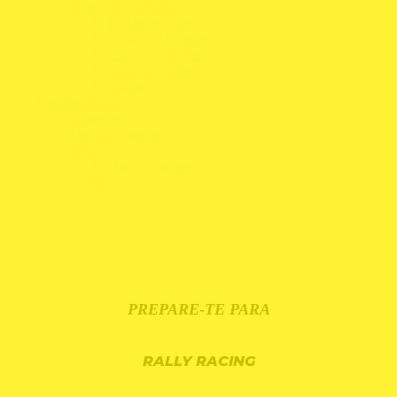
Roupa de Trabalho
T-Shirts e Polos
Casacos e Coletes
Calças e Calções
Luvas de Trabalho
Calçado
Merchandising
Chapéus
Guarda-Chuvas
Réplicas
Mini Capacetes
T-Shirts
PREPARE-TE PARA
RALLY RACING