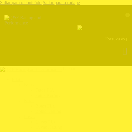
Saltar para o conteúdo
Saltar para o rodapé
0
Fechar
Piloto
Fatos
Fatos FIA
Fatos Karting
Botas
Botas FIA
Botas Karting
Luvas
Luvas FIA
Luvas Karting