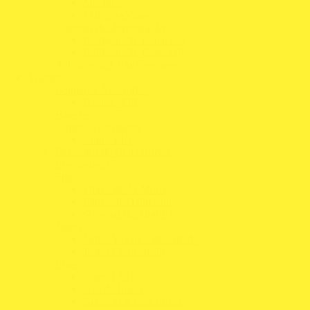
Mochilas
Malas de Viagem
Sistemas de Refrigeração
Refrigeração Capacetes
Refrigeração Corporal
Relógios de Cronometragem
Veículo
Baquets e Acessórios
Baquets FIA
Baterias
Cintos e Acessórios
Cintos FIA
Depósitos de Combustível
Espaçadores
Filtros
Filtros de Ar Motor
Filtros de Habitáculo
Sistemas de Admissão
Jantes
Jantes Veículos de Estrada
Jantes Competição
Luzes
Luzes LED
Kits de Luzes
Acessórios para Luzes