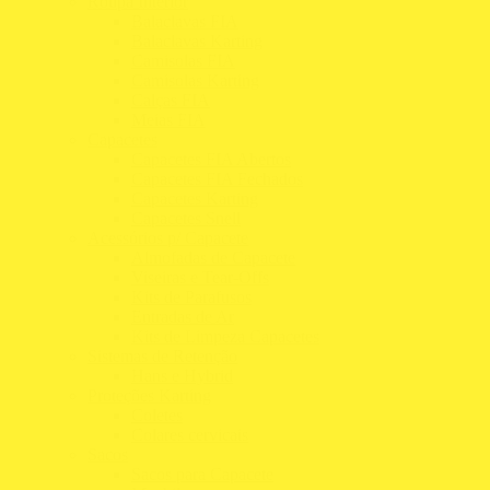
Roupa Interior
Balaclavas FIA
Balaclavas Karting
Camisolas FIA
Camisolas Karting
Calças FIA
Meias FIA
Capacetes
Capacetes FIA Abertos
Capacetes FIA Fechados
Capacetes Karting
Capacetes Snell
Acessórios p/ Capacete
Almofadas de Capacete
Viseiras e Tear-Offs
Kits de Parafusos
Entradas de Ar
Kits de Limpeza Capacetes
Sistemas de Retenção
Hans e Hybrid
Proteções Karting
Coletes
Colares cervicais
Sacos
Sacos para Capacete