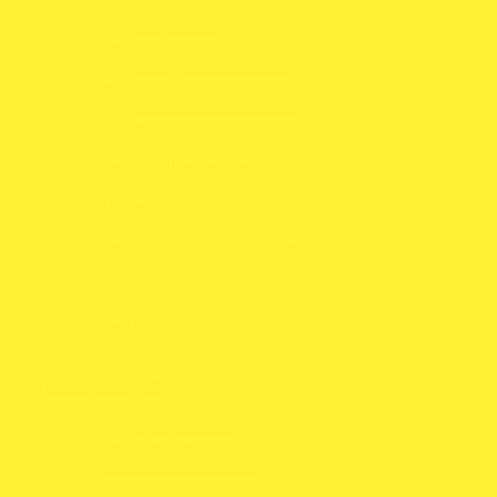
Ligadores e Acessórios
Adaptadores
Ligadores Hidráulicos
Tubagens e Acessórios
Suspensão
Molas de Rebaixamento
Travagem
Discos e Pistas de Travão
Pastilhas de Travão
Otimizadores de Condução
Volantes
Volantes FIA
Acessórios para Volantes
Sistemas Quick Release
Óleos
Óleos de caixa de velocidades
Óleos de Motor
Óleos de Travões
Parafusos de Segurança
Box & Garagem
Ferramentas
Aperto Rápido
Manómetros
Limpeza e detalhe Auto
Macacos